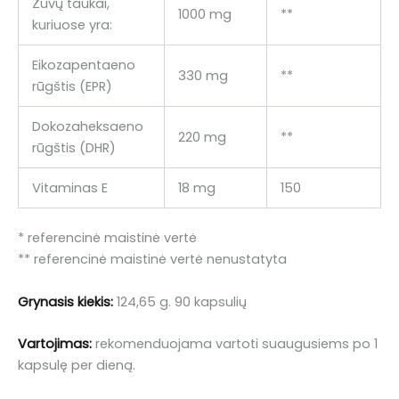
Žuvų taukai,
1000 mg
**
kuriuose yra:
Eikozapentaeno
330 mg
**
rūgštis (EPR)
Dokozaheksaeno
220 mg
**
rūgštis (DHR)
Vitaminas E
18 mg
150
* referencinė maistinė vertė
** referencinė maistinė vertė nenustatyta
Grynasis kiekis:
124,65 g. 90 kapsulių
Vartojimas:
rekomenduojama vartoti suaugusiems po 1
kapsulę per dieną.