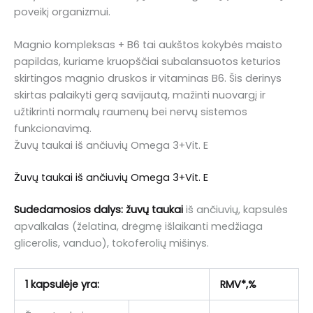
poveikį organizmui.
Magnio kompleksas + B6 tai aukštos kokybės maisto
papildas, kuriame kruopščiai subalansuotos keturios
skirtingos magnio druskos ir vitaminas B6. Šis derinys
skirtas palaikyti gerą savijautą, mažinti nuovargį ir
užtikrinti normalų raumenų bei nervų sistemos
funkcionavimą.
Žuvų taukai iš ančiuvių Omega 3+Vit. E
Žuvų taukai iš ančiuvių Omega 3+Vit. E
Sudedamosios dalys: žuvų
taukai
iš ančiuvių, kapsulės
apvalkalas (želatina, drėgmę išlaikanti medžiaga
glicerolis, vanduo), tokoferolių mišinys.
1 kapsulėje yra:
RMV*,%