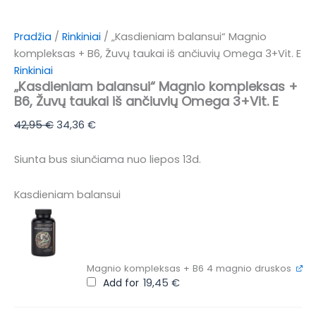
Pradžia
/
Rinkiniai
/ „Kasdieniam balansui“ Magnio
kompleksas + B6, Žuvų taukai iš ančiuvių Omega 3+Vit. E
Rinkiniai
„Kasdieniam balansui“ Magnio kompleksas +
B6, Žuvų taukai iš ančiuvių Omega 3+Vit. E
42,95
€
34,36
€
Siunta bus siunčiama nuo liepos 13d.
Kasdieniam balansui
Magnio kompleksas + B6 4 magnio druskos
Add for
19,45
€