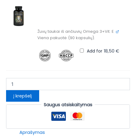
Žuvų taukai iš ančiuvių Omega 3+Vit. E
Viena pakuotė (90 kapsulių).
Add for
18,50
€
Į krepšelį
Saugus atsiskaitymas
Aprašymas