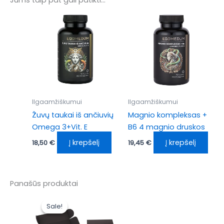
Ilgaamžiškumui
Ilgaamžiškumui
Žuvų taukai iš ančiuvių
Magnio kompleksas +
Omega 3+Vit. E
B6 4 magnio druskos
Į krepšelį
Į krepšelį
18,50
€
19,45
€
Panašūs produktai
Original
Current
price
price
Sale!
Sale!
was:
is:
72,45 €.
57,96 €.