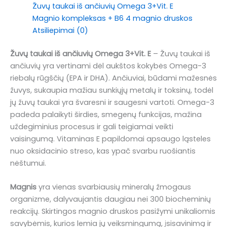
Žuvų taukai iš ančiuvių Omega 3+Vit. E
Magnio kompleksas + B6 4 magnio druskos
Atsiliepimai (0)
Žuvų taukai iš ančiuvių Omega 3+Vit. E
– Žuvų taukai iš
ančiuvių yra vertinami dėl aukštos kokybės Omega-3
riebalų rūgščių (EPA ir DHA). Ančiuviai, būdami mažesnės
žuvys, sukaupia mažiau sunkiųjų metalų ir toksinų, todėl
jų žuvų taukai yra švaresni ir saugesni vartoti. Omega-3
padeda palaikyti širdies, smegenų funkcijas, mažina
uždegiminius procesus ir gali teigiamai veikti
vaisingumą. Vitaminas E papildomai apsaugo ląsteles
nuo oksidacinio streso, kas ypač svarbu ruošiantis
nėštumui.
Magnis
yra vienas svarbiausių mineralų žmogaus
organizme, dalyvaujantis daugiau nei 300 biocheminių
reakcijų. Skirtingos magnio druskos pasižymi unikaliomis
savybėmis, kurios lemia jų veiksmingumą, įsisavinimą ir