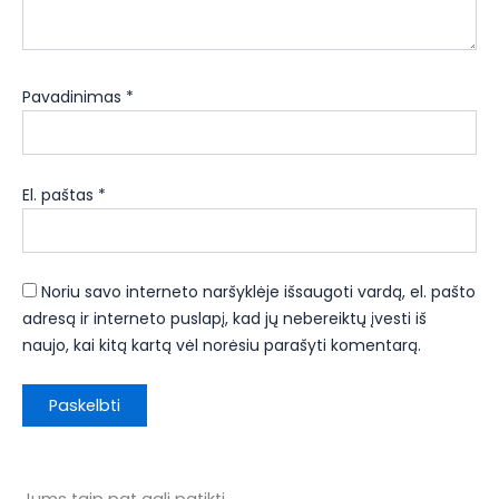
Pavadinimas
*
El. paštas
*
Noriu savo interneto naršyklėje išsaugoti vardą, el. pašto
adresą ir interneto puslapį, kad jų nebereiktų įvesti iš
naujo, kai kitą kartą vėl norėsiu parašyti komentarą.
Jums taip pat gali patikti…