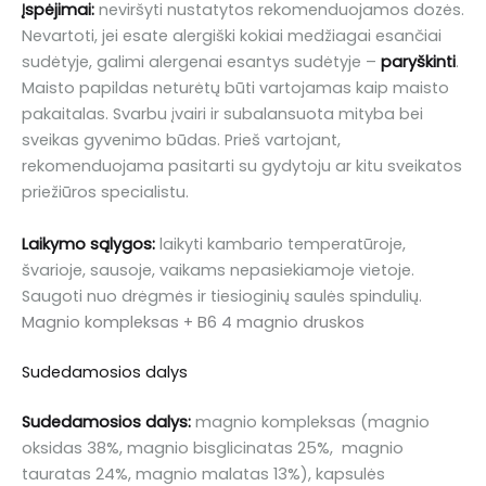
Įspėjimai:
neviršyti nustatytos rekomenduojamos dozės.
Nevartoti, jei esate alergiški kokiai medžiagai esančiai
sudėtyje, galimi alergenai esantys sudėtyje –
paryškinti
.
Maisto papildas neturėtų būti vartojamas kaip maisto
pakaitalas. Svarbu įvairi ir subalansuota mityba bei
sveikas gyvenimo būdas. Prieš vartojant,
rekomenduojama pasitarti su gydytoju ar kitu sveikatos
priežiūros specialistu.
Laikymo sąlygos:
laikyti kambario temperatūroje,
švarioje, sausoje, vaikams nepasiekiamoje vietoje.
Saugoti nuo drėgmės ir tiesioginių saulės spindulių.
Magnio kompleksas + B6 4 magnio druskos
Sudedamosios dalys
Sudedamosios dalys:
magnio kompleksas (magnio
oksidas 38%, magnio bisglicinatas 25%, magnio
tauratas 24%, magnio malatas 13%), kapsulės