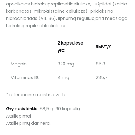
apvalkalas hidroksipropilmetilceliuliozė, , užpildai (kalcio
karbonatas, mikrokristalinė celiuliozė), piridoksino
hidrochloridas (Vit. B6), lipnumą reguliuojanti medžiaga
hidroksipropilmetilceliuliozė.
2 kapsulėse
RMV*,%
yra:
Magnis
320 mg
85,3
Vitaminas B6
4 mg
285,7
* referencinė maistinė vertė
Grynasis kiekis:
58,5 g. 90 kapsulių
Atsiliepimai
Atsiliepimų dar nėra.