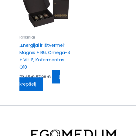
Rinkiniai
„Energijai ir ištvermei“
Magnis + B6, Omega-3
+ Vit. E, Kofermentas
Q10
Į
72,45
€
57,96
€
krepšelį